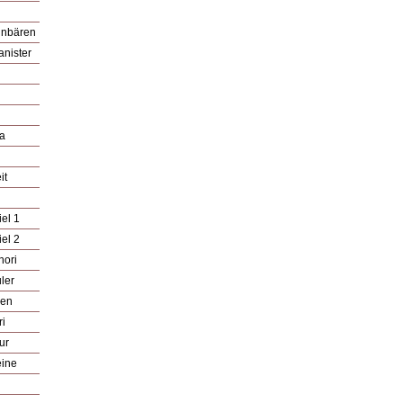
unbären
anister
ka
it
iel 1
iel 2
nori
ler
ren
ri
ur
eine