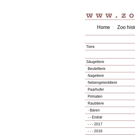
Home
Zoo hist
Tiere
Säugetiere
Beuteltiere
Nagetiere
Nebengelenktiere
Paarhufer
Primaten
Raubtiere
- Bären
- - Eisbär
- - - 2017
- - - 2016