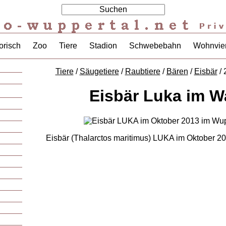
orisch
Zoo
Tiere
Stadion
Schwebebahn
Wohnvier
Tiere
/
Säugetiere
/
Raubtiere
/
Bären
/
Eisbär
/ 
Eisbär Luka im W
Eisbär (Thalarctos maritimus) LUKA im Oktober 2