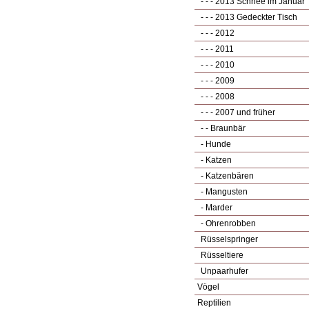
- - - 2013 Schnee im Januar
- - - 2013 Gedeckter Tisch
- - - 2012
- - - 2011
- - - 2010
- - - 2009
- - - 2008
- - - 2007 und früher
- - Braunbär
- Hunde
- Katzen
- Katzenbären
- Mangusten
- Marder
- Ohrenrobben
Rüsselspringer
Rüsseltiere
Unpaarhufer
Vögel
Reptilien