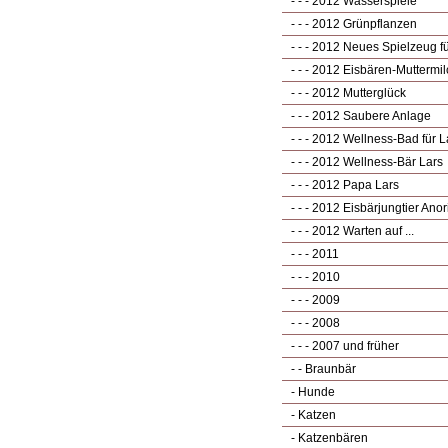
- - - 2012 Wasserspiele
- - - 2012 Grünpflanzen
- - - 2012 Neues Spielzeug fü
- - - 2012 Eisbären-Muttermil
- - - 2012 Mutterglück
- - - 2012 Saubere Anlage
- - - 2012 Wellness-Bad für L
- - - 2012 Wellness-Bär Lars
- - - 2012 Papa Lars
- - - 2012 Eisbärjungtier Anor
- - - 2012 Warten auf ...
- - - 2011
- - - 2010
- - - 2009
- - - 2008
- - - 2007 und früher
- - Braunbär
- Hunde
- Katzen
- Katzenbären