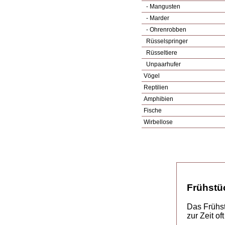
- Mangusten
- Marder
- Ohrenrobben
Rüsselspringer
Rüsseltiere
Unpaarhufer
Vögel
Reptilien
Amphibien
Fische
Wirbellose
Frühstü
Das Frühst
zur Zeit o