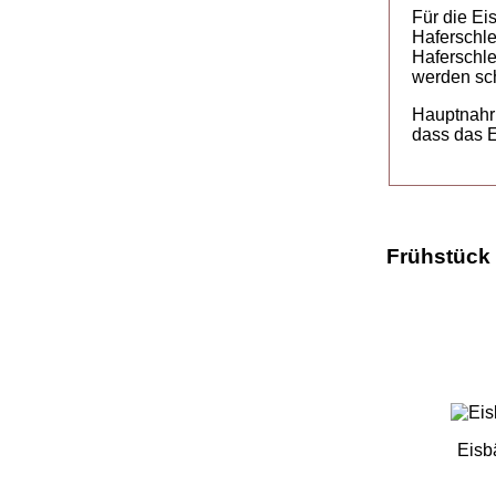
Für die Ei
Haferschle
Haferschl
werden sch
Hauptnahru
dass das E
Frühstück 
Eisb