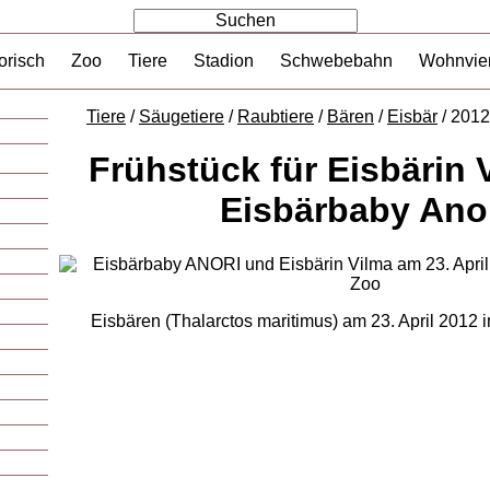
orisch
Zoo
Tiere
Stadion
Schwebebahn
Wohnvier
Tiere
/
Säugetiere
/
Raubtiere
/
Bären
/
Eisbär
/ 2012
Frühstück für Eisbärin 
Eisbärbaby Ano
Eisbären (Thalarctos maritimus) am 23. April 2012 