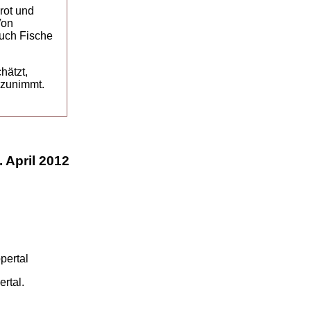
rot und
Von
uch Fische
hätzt,
 zunimmt.
 April 2012
rtal.