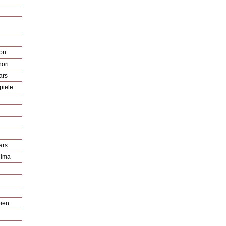
ori
nori
ars
piele
ars
ilma
eien