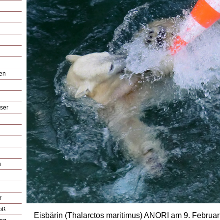
ien
ser
n
r
oß
Eisbärin (Thalarctos maritimus) ANORI am 9. Februa