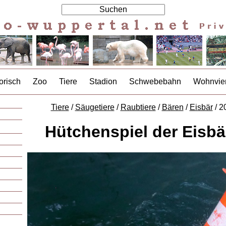
orisch
Zoo
Tiere
Stadion
Schwebebahn
Wohnvier
Tiere
/
Säugetiere
/
Raubtiere
/
Bären
/
Eisbär
/ 2
Hütchenspiel der Eisbä