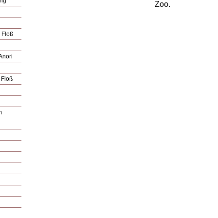
ung
Zoo.
 Floß
 Anori
 Floß
r
m