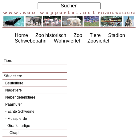
Home
Zoo historisch
Zoo
Tiere
Stadion
Schwebebahn
Wohnviertel
Zooviertel
Tiere
Säugetiere
Beuteltiere
Nagetiere
Nebengelenktiere
Paarhufer
- Echte Schweine
- Flusspferde
- Giraffenartige
- - Okapi