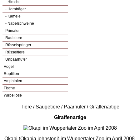
- Hirsche
- Hornträger
- Kamele
- Nabelschweine
Primaten
Raubtiere
Rüsselspringer
Rüsseltiere
Unpaarhufer
Vögel
Reptilien
Amphibien
Fische
Wirbellose
Tiere
/
Säugetiere
/
Paarhufer
/ Giraffenartige
Giraffenartige
Okapi (Okapia johnstoni) im Wuppertaler Zoo im April 2008.