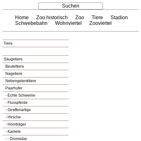
Home
Zoo historisch
Zoo
Tiere
Stadion
Schwebebahn
Wohnviertel
Zooviertel
Tiere
Säugetiere
Beuteltiere
Nagetiere
Nebengelenktiere
Paarhufer
- Echte Schweine
- Flusspferde
- Giraffenartige
- Hirsche
- Hornträger
- Kamele
- - Dromedar