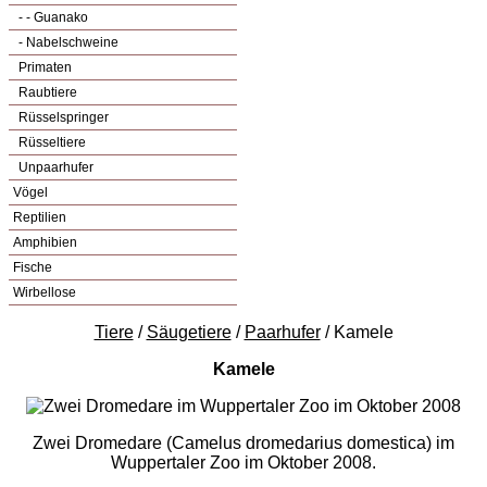
- - Guanako
- Nabelschweine
Primaten
Raubtiere
Rüsselspringer
Rüsseltiere
Unpaarhufer
Vögel
Reptilien
Amphibien
Fische
Wirbellose
Tiere
/
Säugetiere
/
Paarhufer
/ Kamele
Kamele
Zwei Dromedare (Camelus dromedarius domestica) im
Wuppertaler Zoo im Oktober 2008.