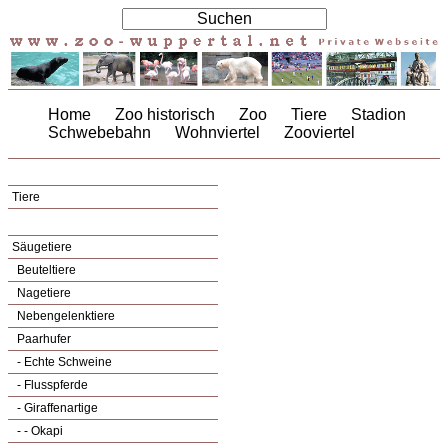
Home
Zoo historisch
Zoo
Tiere
Stadion
Schwebebahn
Wohnviertel
Zooviertel
Tiere
Säugetiere
Beuteltiere
Nagetiere
Nebengelenktiere
Paarhufer
- Echte Schweine
- Flusspferde
- Giraffenartige
- - Okapi