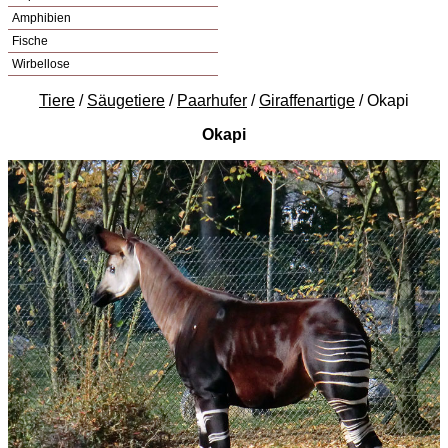
Amphibien
Fische
Wirbellose
Tiere
/
Säugetiere
/
Paarhufer
/
Giraffenartige
/ Okapi
Okapi