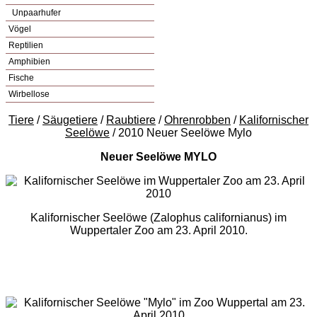
Unpaarhufer
Vögel
Reptilien
Amphibien
Fische
Wirbellose
Tiere
/
Säugetiere
/
Raubtiere
/
Ohrenrobben
/
Kalifornischer
Seelöwe
/ 2010 Neuer Seelöwe Mylo
Neuer Seelöwe MYLO
Kalifornischer Seelöwe (Zalophus californianus) im
Wuppertaler Zoo am 23. April 2010.