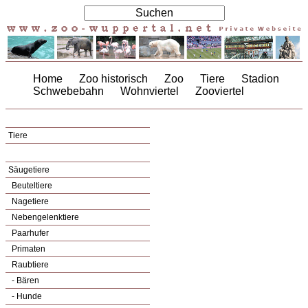
Home
Zoo historisch
Zoo
Tiere
Stadion
Schwebebahn
Wohnviertel
Zooviertel
Tiere
Säugetiere
Beuteltiere
Nagetiere
Nebengelenktiere
Paarhufer
Primaten
Raubtiere
- Bären
- Hunde