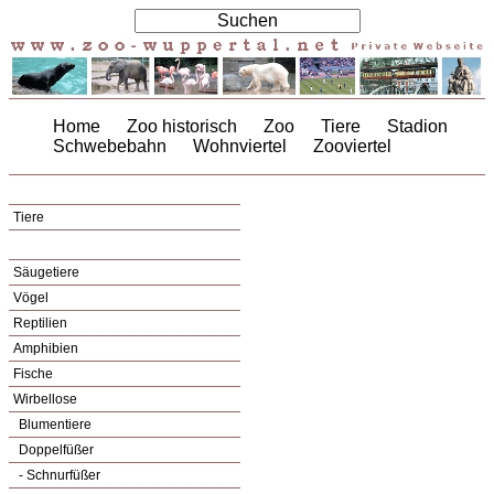
Home
Zoo historisch
Zoo
Tiere
Stadion
Schwebebahn
Wohnviertel
Zooviertel
Tiere
Säugetiere
Vögel
Reptilien
Amphibien
Fische
Wirbellose
Blumentiere
Doppelfüßer
- Schnurfüßer