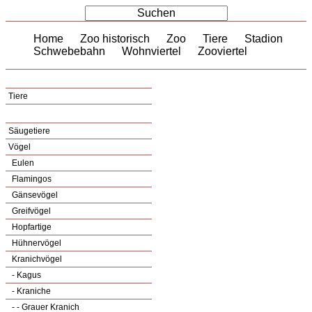
Home
Zoo historisch
Zoo
Tiere
Stadion
Schwebebahn
Wohnviertel
Zooviertel
Tiere
Säugetiere
Vögel
Eulen
Flamingos
Gänsevögel
Greifvögel
Hopfartige
Hühnervögel
Kranichvögel
- Kagus
- Kraniche
- - Grauer Kranich