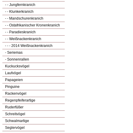
- - Jungfernkranich
- - Klunkerkranich
- - Mandschurenkranich
- - Ostafrikanischer Kronenkranich
- - Paradieskranich
- - Weißnackenkranich
- - - 2014 Weißnackenkranich
- Seriemas
- Sonnenrallen
Kuckucksvögel
Laufvögel
Papageien
Pinguine
Rackenvögel
Regenpfeiferartige
Ruderfüßer
Schreitvögel
Schwalmartige
Seglervögel