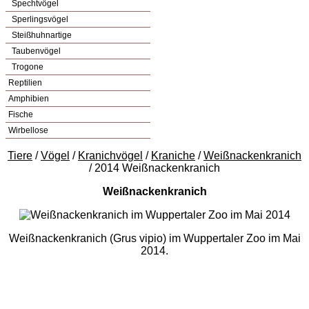
Spechtvögel
Sperlingsvögel
Steißhuhnartige
Taubenvögel
Trogone
Reptilien
Amphibien
Fische
Wirbellose
Tiere
/
Vögel
/
Kranichvögel
/
Kraniche
/
Weißnackenkranich
/ 2014 Weißnackenkranich
Weißnackenkranich
Weißnackenkranich (Grus vipio) im Wuppertaler Zoo im Mai
2014.