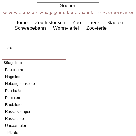
Home
Zoo historisch
Zoo
Tiere
Stadion
Schwebebahn
Wohnviertel
Zooviertel
Tiere
Säugetiere
Beuteltiere
Nagetiere
Nebengelenktiere
Paarhufer
Primaten
Raubtiere
Rüsselspringer
Rüsseltiere
Unpaarhufer
- Pferde