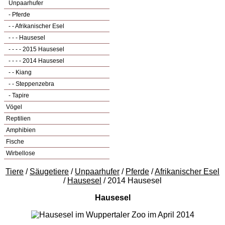
Unpaarhufer
- Pferde
- - Afrikanischer Esel
- - - Hausesel
- - - - 2015 Hausesel
- - - - 2014 Hausesel
- - Kiang
- - Steppenzebra
- Tapire
Vögel
Reptilien
Amphibien
Fische
Wirbellose
Tiere
/
Säugetiere
/
Unpaarhufer
/
Pferde
/
Afrikanischer Esel
/
Hausesel
/ 2014 Hausesel
Hausesel