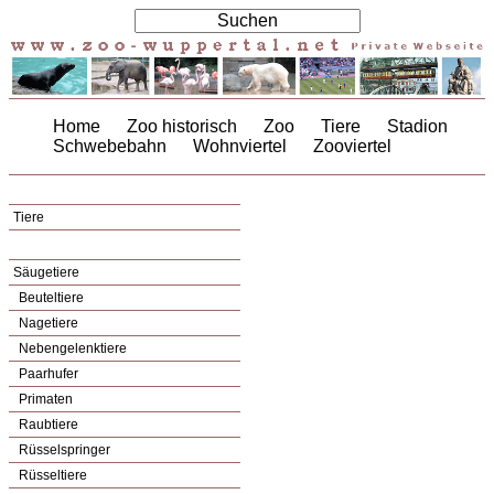
Home
Zoo historisch
Zoo
Tiere
Stadion
Schwebebahn
Wohnviertel
Zooviertel
Tiere
Säugetiere
Beuteltiere
Nagetiere
Nebengelenktiere
Paarhufer
Primaten
Raubtiere
Rüsselspringer
Rüsseltiere