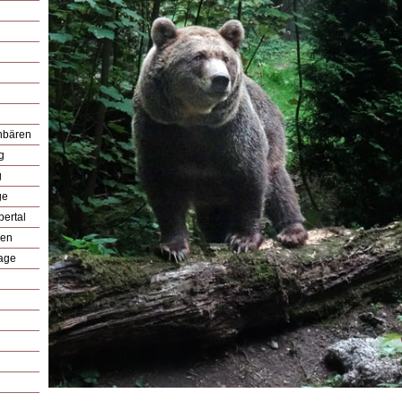
unbären
g
g
ge
pertal
nen
lage