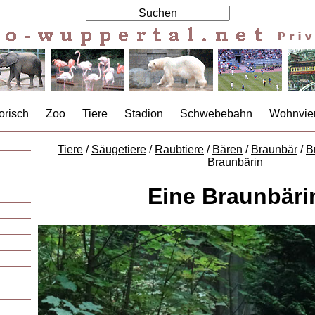
orisch
Zoo
Tiere
Stadion
Schwebebahn
Wohnvier
Tiere
/
Säugetiere
/
Raubtiere
/
Bären
/
Braunbär
/
B
Braunbärin
Eine Braunbäri