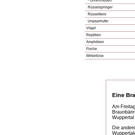
- Ohrenrobben
Rüsselspringer
Rüsseltiere
Unpaarhufer
Vögel
Reptilien
Amphibien
Fische
Wirbellose
Eine Br
Am Freitag
Braunbärin
Wuppertal 
Die ander
Wuppertal