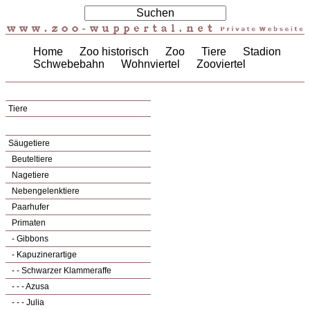
Home
Zoo historisch
Zoo
Tiere
Stadion
Schwebebahn
Wohnviertel
Zooviertel
Tiere
Säugetiere
Beuteltiere
Nagetiere
Nebengelenktiere
Paarhufer
Primaten
- Gibbons
- Kapuzinerartige
- - Schwarzer Klammeraffe
- - - Azusa
- - - Julia