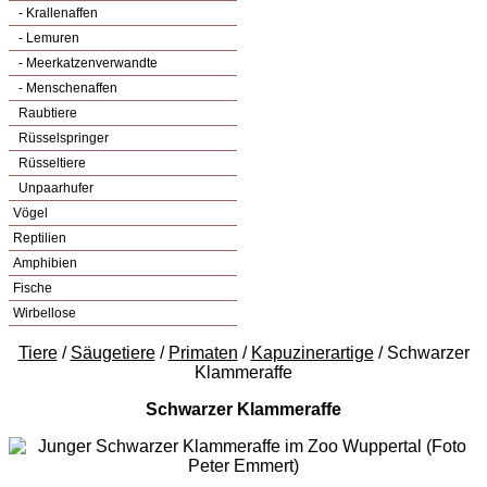
- Krallenaffen
- Lemuren
- Meerkatzenverwandte
- Menschenaffen
Raubtiere
Rüsselspringer
Rüsseltiere
Unpaarhufer
Vögel
Reptilien
Amphibien
Fische
Wirbellose
Tiere
/
Säugetiere
/
Primaten
/
Kapuzinerartige
/ Schwarzer
Klammeraffe
Schwarzer Klammeraffe